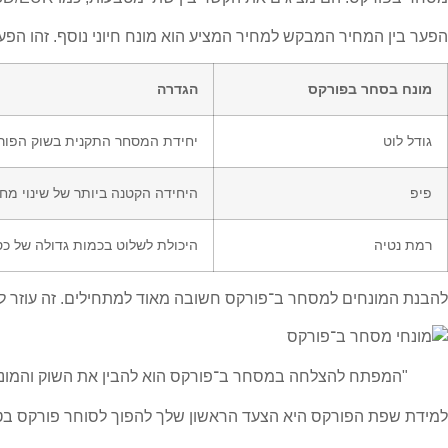
הפער בין המחיר המבקש למחיר המציע הוא מונח חיוני נוסף. זהו הפע
מונח בסחר בפורקס
הגדרה
גודל לוט
יחידת המסחר התקנית בשוק הפורקס, בדרך כלל 100,000 יח
פיפ
היחידה הקטנה ביותר של שינוי מחיר בזוג 
רמת נטיה
היכולת לשלוט בכמות גדולה של כ
להבנת המונחים למסחר ב־
פורקס
חשובה מאוד למתחילים. זה עוזר לך
"המפתח להצלחה במסחר ב־פורקס הוא להבין את השוק והמונחי
למידת
שפת הפורקס
היא הצעד הראשון שלך להפוך לסוחר
פורקס
בטו