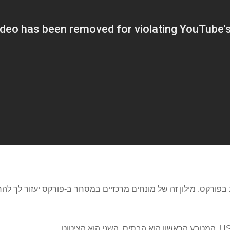
בפורקס. מילון זה של מונחים מרכזיים במסחר ב-
פורקס
יעזור לך להר