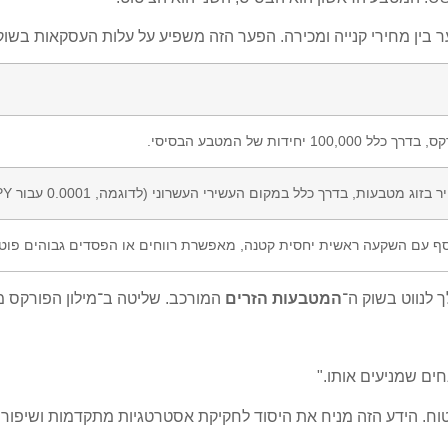
ר בין מחירי קנייה ומכירה. הפער הזה משפיע על עלות העסקאות בשו
ידות של המטבע הבסיסי.
מטבעות, בדרך כלל במקום העשירי העשרוני (לדוגמה, 0.0001 עבור USD/JPY).
סף עם השקעה ראשית יחסית קטנה, מאפשרת רווחים או הפסדים גבוהים פוטנ
 לנווט בשוק ה־
המטבעות הזרים
המורכב. שליטה ב־
מילון הפורקס
מכ
ם שמניעים אותו."
ח. הידע הזה מניח את היסוד לחקיקת אסטרטגיות מתקדמות ושיפור 