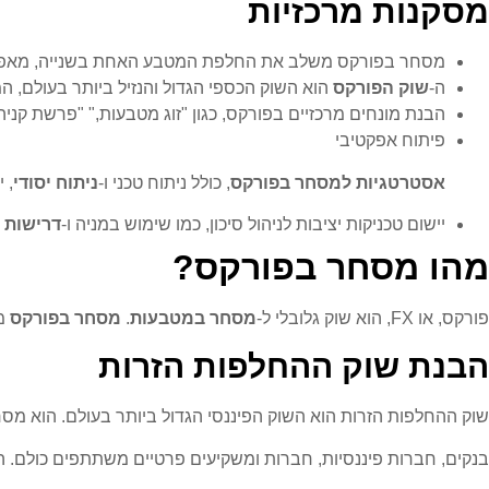
מסקנות מרכזיות
מסחר בפורקס משלב את החלפת המטבע האחת בשנייה, מאפשר 
ה-
שוק הפורקס
הוא השוק הכספי הגדול והנזיל ביותר בעולם, המ
הבנת מונחים מרכזיים בפורקס, כגון "זוג מטבעות," "פרשת קני
פיתוח אפקטיבי
אסטרטגיות למסחר בפורקס
, כולל ניתוח טכני ו-
ניתוח יסודי
, 
יישום טכניקות יציבות לניהול סיכון, כמו שימוש במניה ו-
דרישות מ
מהו מסחר בפורקס?
פורקס, או FX, הוא שוק גלובלי ל-
מסחר במטבעות
.
מסחר בפורקס
מש
הבנת שוק ההחלפות הזרות
שוק ההחלפות הזרות הוא השוק הפיננסי הגדול ביותר בעולם. הוא מסחר במעל 6 טריליון דולר ביומיום. שוק זה פועל 24/5, מחבר קונים ומוכר
בנקים, חברות פיננסיות, חברות ומשקיעים פרטיים משתתפים כולם. הר