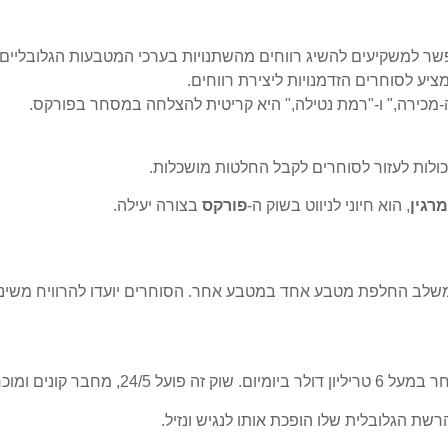
למשקיעים להשיג רווחים מהשתנויות בערכי המטבעות הגלובליים.
ציע לסוחרים הזדמנויות ליצירת רווחים.
ה-מכירה," ו-"רמת נטילה," היא קריטית להצלחה במסחר בפורקס.
יכולות לעזור לסוחרים לקבל החלטות מושכלות.
רגין
, הוא חיוני לניווט בשוק ה-
פורקס
בצורה יעילה.
לב החלפת מטבע אחד במטבע אחר. הסוחרים יועדו להרוויח משינוי
ים מכל רחבי העולם.
שת הגלובלית שלו הופכת אותו לנגיש ונזיל.