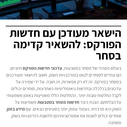
הישאר מעודכן עם חדשות
הפורקס: להשאיר קדימה
בסחר
בעולם המהיר של מסחר במטבעות,
עדכוני חדשות הפורקס
חיוניים.
הם עוזרים לסוחרים לנווט במורכבויות השוק. חשוב להישאר מעודכנים
במסחר בפורקס. זה לא רק אפשרות; זה חובה. על ידי שמירה על
עדכונים בכלכלה ובחדשות גיאופוליטיות האחרונות, סוחרים יכולים
לקבל החלטות טובות יותר. ההחלטות הללו משפיעות באופן משמעותי
על הצלחתם. הבנת כיצד
חדשות מסחר במטבעות
משפיעות על
השוק היא מרכזית. נעמוד עמוק יותר בסעיפים הבאים. עם
מידע בזמן
,
סוחרים יכולים לשנות את אסטרטגיותיהם ולהשגת הזדמנויות בשוק
משתנה.