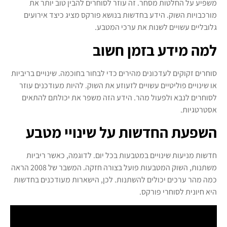
משפיע על החלטות מסחר. זה עוזר לסוחרים להבין טוב יותר את
מורכבויות השוק. הידע בחדשות בנושא פורקס מציג כיצד אירועים
גלובליים עשויים לשנות את ערכי המטבע.
למה מידע בזמן חשוב
סוחרים זקוקים לעדכונים מהירים כדי לבחור בחוכמה. שינויים בריביות
או שינויים פוליטיים עשויים לזעוזע את השוק. להיות מעודכנים עוזר
לסוחרים לנבא ולפעול מהר. הידע הזה משפר את יכולתם להתאים
אסטרטגיות.
השפעת החדשות על שינויי מטבע
חדשות מניעות שינויים במטבעות בכל יום. לדוגמה, כאשר ריביות
משתנות, השוק המטבעות פועל בצורה חזקה. המשבר של 2008 הראה
כמה מהר ערכים יכולים להשתנות. לכן, הישארות מעודכנים בחדשות
היא חיונית לסוחרי פורקס.