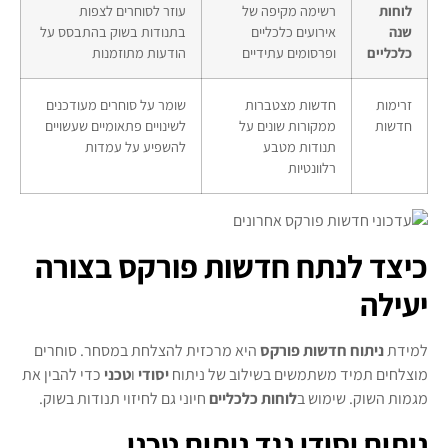
לוחות
רשימה מקיפה של
עוזר לסוחרים לצפות
שנה
אירועים כלכליים
בתנודות בשוק בהתבסס על
כלכליים
ופרסומים עתידיים
הודעות מתוזמנות
זרימות
חדשות מצטברות
שומר על סוחרים מעודכנים
חדשות
ממקורות שונים על
לשינויים פתאומיים שעשויים
תנודות מטבע
להשפיע על עמדות
רלוונטיות
כיצד לנתח חדשות פורקס בצורה
יעילה
למידת
ניתוח חדשות פורקס
היא מרכזית להצלחת במסחר. סוחרים
מוצלחים תמיד משתמשים בשילוב של ניתוח
יסודי
ו
טכני
כדי להבין את
מגמות השוק. שימוש ב
לוחות כלכליים
חיוני גם לחיזוי תנודות בשוק.
ניתוח יסודי נגד ניתוח טכני