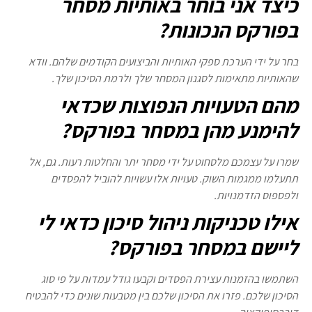
כיצד אני בוחר באותיות מסחר
בפורקס הנכונות?
בחר על ידי הערכת ספקי האותיות והביצועים הקודמים שלהם. וודא
שהאותיות מתאימות לסגנון המסחר שלך ולרמת הסיכון שלך.
מהם הטעויות הנפוצות שכדאי
להימנע מהן במסחר בפורקס?
שמרו על עצמכם מלסחוט על ידי מסחר יתר והחלטות רעות. גם, אל
תתעלמו ממגמות השוק. טעויות אלו עשויות להוביל להפסדים
ולפספוס הזדמנויות.
אילו טכניקות ניהול סיכון כדאי לי
ליישם במסחר בפורקס?
השתמשו בהזמנות עצירת הפסדים וקבעו גודל עמדות על פי סוג
הסיכון שלכם. פזרו את הסיכון שלכם בין מטבעות שונים כדי להבטיח