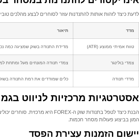
לדעת כיצד לזהות אותות להתנדנות עוזר לסוחרים לבצע מהלכים טוב
מדד
תיאור
טווח אמיתי ממוצע (ATR)
מדידת התנודה בשוק שמציגה כמה נכס 
צמדי בולינגר
צמדי תנודה המונחים מעל ומתחת לממו
מדדי תנודה
כלים שמודדים את רמת התנודה בשוק
אסטרטגיות מרכזיות לניווט בגמישות
הבנת כיצד לטפל בתנודות שוק ה-FOREX היא מרכזית. סוחרים יכולים להשתמש באסטרטגיות שונות כדי לשמור על נתוני סיכון נמוכים. כלים חשובים כמו
המון בביצוע פעולות מסחר חכמות.
יישום הזמנות עצירת הפסד