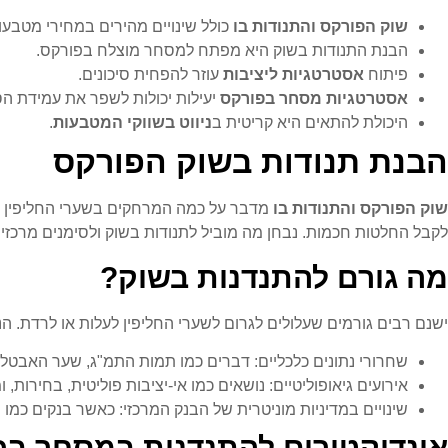
שוק הפורקס והתנודות בו
כולל שינויים מהירים במחירי מטבעו
הבנת התנודות בשוק היא מפתח למסחר מוצלח בפורקס.
פיתוח
אסטרטגיות ליציבות
עוזר להפחית סיכונים.
אסטרטגיות מסחר בפורקס
יעילות יכולות לשפר את עמידת הס
היכולת להתאים היא קריטית ב
ניווט בשווקי המטבעות
.
הבנת תנודות בשוק הפורקס
שוק הפורקס והתנודות בו
מדבר על כמה המרחקים בשערי החליפין משת
לקבל החלטות חכמות. נבחן מה מוביל לתנודות בשוק ולסימנים מרכזיי
מה גורם להתנדנות בשוק?
ישנם רבים גורמים שעלולים לגרום לשערי החליפין לעלות או לרדת. ה
שחרורי נתונים כלכליים: דברים כמו תמות התמ"ג, שער האבטלה
אירועים גיאופוליטיים: נושאים כמו אי-יציבות פוליטית, בחירות,
שינויים במדיניות מוניטרית של הבנק המרכזי: כאשר בנקים כמ
אינדיקטורים להתנדנות במסחר בפ