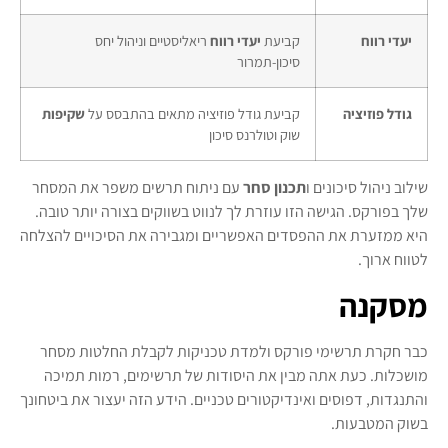
יעדי רווח
קביעת
יעדי רווח
ריאליסטיים וניהול יחס
סיכון-תמרור
גודל פוזיציה
קביעת גודל פוזיציה מתאים בהתבסס על
שקיפות
שוק וטולרנס סיכון
שילוב ניהול סיכונים ו
תכנון סחר
עם ניתוח תרשים משפר את המסחר
שלך בפורקס. הגישה הזו עוזרת לך לנווט בשווקים בצורה יותר טובה.
היא ממזערת את ההפסדים האפשריים ומגבירה את הסיכויים להצלחה
לטווח ארוך.
מסקנה
כבר חקרת תרשימי פורקס ולמדת טכניקות לקבלת החלטות מסחר
מושכלות. כעת אתה מבין את היסודות של תרשימים, רמות תמיכה
והתנגדות, דפוסים ואינדיקטורים טכניים. הידע הזה יעצור את ביטחונך
בשוק המטבעות.