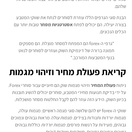
שלהם.
הבנת סוגי הגרפים הללו עוזרת לסוחרים לנתח את שווקי המטבע
בצורה יעילה. הם יכולים לפתח
אסטרטגיות מסחר
טובות יותר עם
הכלים הנכונים.
"גרפי ה-forex הם המפתח למסחר מוצלח. הם מספקים
תמונה ברורה של דינמיקת השוק ועוזרים לסוחרים לנווט
בנוף המטבעות המורכב."
קריאת פעולת מחיר וזיהוי מגמות
ניתוח
פעולת המחיר
וזיהוי מגמות שוק הם חיוניים עבור סוחרי Forex.
על ידי בדיקת תנועות מחירי המטבע, סוחרים יכולים להשיג תובנות
בכיוון השוק. הידע הזה עוזר להם לקבל החלטות מסחר מושכלות.
שווקי ה-forex יש להם שלושה סוגי מגמה ראשיים: מגמות עולה,
מגמות יורדות ותנודות בצידים.
מגמות עולה
מראות גבוהים ונמוכים
גבוהים, מעידות על רגשות פורסים.
מגמות יורדות
כוללות גבוהים
נמוכים ונמוכים נמוכים, משקפות שווקים דובים.