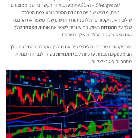
Divergence)
– ה-MACD מעקב אחר הקשר בין שני ממוצעים
נעים, מדגיש שינויים בתנודת המטבע ובעוצמת הטרנד.
שילוב האינדיקטורים הללו בניתוח התרשים שלך משפר את ההבנה
שלך על
התנודות
בשוק. הם עוזרים לשפר את
אותות המסחר
שלך
ואת האסטרטגיה הכללית שלך בפורקס.
אינדיקטורים טכניים יכולים לשפר את תהליך הקבלת ההחלטות שלך.
הם מספקים תובנות ערכיות לגבי
התנודות
בשוק ולגבי הזדמנויות
מסחריות פוטנציאליות.