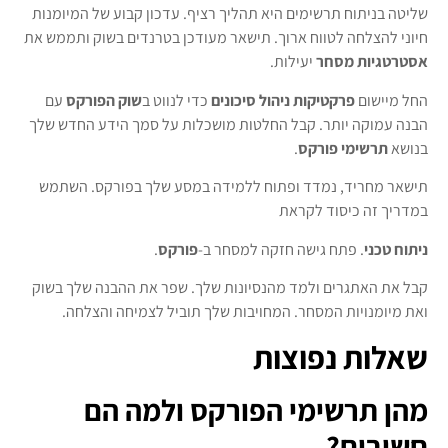
שליטה בניתוח תרשימים היא תהליך רציף. עדכון קבוע של המיומנות
חיוני להצלחה לטווח ארוך. תישאר מעודכן בטרנדים בשוק ותממש את
אסטרטגיות מסחר
יעילות.
החל מיישום
פרקטיקות ניהול סיכונים
כדי לנווט ב
שוק הפורקס
עם
הבנה עמוקה יותר. קבל החלטות מושכלות על סמך הידע החדש שלך
בנושא
תרשימי פורקס
.
תישאר מחריד, נמדד ופתוח ללמידה במסע שלך בפורקס. השתמש
במדריך זה כיסוד לקראת
ניתוח טכני
. פתח גישה חזקה למסחר ב-
פורקס
.
קבל את האתגרים ולמד מהנסיונות שלך. שפר את ההבנה שלך בשוק
ואת מיומנויות המסחר. המחויבות שלך תוביל לצמיחה והצלחה.
שאלות נפוצות
מהן תרשימי הפורקס ולמה הם
חשובים?