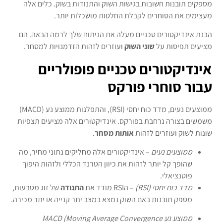
מספקים תובנות חשובות בגישות השוק והתנודות בשוק. כלים אלה
מעצימים את הסוחרים לקבלת החלטות מושכלות יותר.
הבנת אינדיקטורים טכניים מעלה את הניתוח שלך לרמה הבאה. הם
מציעים תפיסות על
שוני השוק
ועוזרים לזהות הזדמנויות למסחר.
אינדיקטורים טכניים פופולריים
עבור סוחרי פורקס
ממוצעים נעים, מדד כוח יחסי (RSI), והתפלגות ממוצע נע (MACD)
משמשים בצורה נרחבת בפורקס. אינדיקטורים אלה מציעים תצפיות
שונות לשוק ועוזרים לזהות
אותות מסחר
.
ממוצעים נעים
– אינדיקטורים אלה מחליקים נתוני מחיר, מה
שהופך קל יותר לזהות את כיוון הטרנד הכללי ולזהות היפוך
פוטנציאלי.
מדד כוח יחסי (RSI)
– הRSI מודד את
התנודה
של זוג מטבעות,
מספק תובנות באם השוק נמצא במצב יתר קנייה או יתר מכירה.
ממוצע נע MACD (Moving Average Convergence