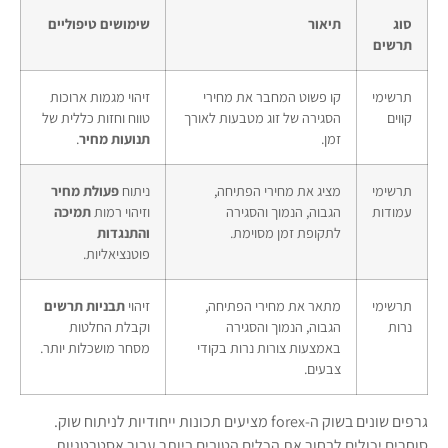
סוג
תיאור
שימושים טיפוליים
תרשים
תרשימי
קו פשוט המחבר את מחירי
זיהוי מגמות ארוכות
קווים
הסגירה של זוג מטבעות לאורך
טווח וחזות כללית של
זמן.
תנועות מחיר
.
תרשימי
מציג את מחירי הפתיחה,
ניתוח
פעולת מחיר
עמודות
הגבוה, הנמוך והסגירה
וזיהוי רמות
תמיכה
לתקופת זמן מסוימת.
והתנגדות
פוטנציאליות.
תרשימי
מתאר את מחירי הפתיחה,
זיהוי
תבניות תרשים
נרות
הגבוה, הנמוך והסגירה
וקבלת החלטות
באמצעות צורות נרות בקודי
מסחר מושכלות יותר.
צבעים.
גרפים שונים בשוק ה-forex מציעים תכונות ייחודיות לניתוח שוק.
סוחרים יכולים לבחור את הכלים הטובים ביותר עבור אסטרטגיות