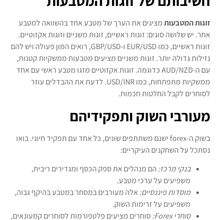
חשיבותם של זוגות המטבעות
זוגות המטבעות
מציגים את הערך של מטבע אחד בהשוואה למטבע
אחר. יש שלושה סוגים: זוגות ראשיים, זוגות משניים וזוגות אקזוטיים.
זוגות ראשיים, כמו EUR/USD ו-GBP/USD, רואים המון פעולה ויש להם
נזילות גדולה יותר. זוגות משניים מציעים מטבעות ממשקיות קטנות,
עם ה-AUD/NZD כדוגמה. זוגות אקזוטיים מזגו מטבע ראשי עם אחד
ממשקיות מתפתחות, כמו USD/INR. לדעת את ההבדלים עוזר
לסוחרים לקבל החלטות חכמות.
מעורבי השוק ותפקידיהם
בשוק ה-forex ישנם משתתפים שונים, כל אחד עם תפקיד חיוני. בואו
נסתכל על השחקנים העיקריים:
בנקי מרכז:
הם מנהלים את ספק הכסף ומגדירים ריבית,
משפיעים על ערכי מטבע.
מוסדות פיננסיים:
אלה מעורבים במסחר במטבע בהיקף גבוה,
משפיעים על זרימות השוק.
סוחרי Forex:
סוחרים מציעים פלטפורמות לסוחרים קמעונאים,