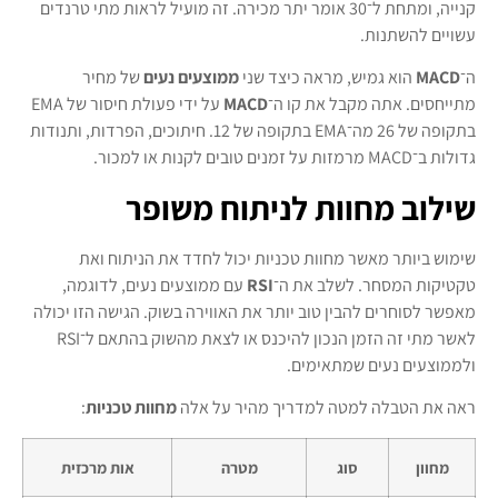
קנייה, ומתחת ל־30 אומר יתר מכירה. זה מועיל לראות מתי טרנדים
עשויים להשתנות.
ה־
MACD
הוא גמיש, מראה כיצד שני
ממוצעים נעים
של מחיר
מתייחסים. אתה מקבל את קו ה־
MACD
על ידי פעולת חיסור של EMA
בתקופה של 26 מה־EMA בתקופה של 12. חיתוכים, הפרדות, ותנודות
גדולות ב־MACD מרמזות על זמנים טובים לקנות או למכור.
שילוב מחוות לניתוח משופר
שימוש ביותר מאשר מחוות טכניות יכול לחדד את הניתוח ואת
טקטיקות המסחר. לשלב את ה־
RSI
עם ממוצעים נעים, לדוגמה,
מאפשר לסוחרים להבין טוב יותר את האווירה בשוק. הגישה הזו יכולה
לאשר מתי זה הזמן הנכון להיכנס או לצאת מהשוק בהתאם ל־RSI
ולממוצעים נעים שמתאימים.
ראה את הטבלה למטה למדריך מהיר על אלה
מחוות טכניות
:
מחוון
סוג
מטרה
אות מרכזית