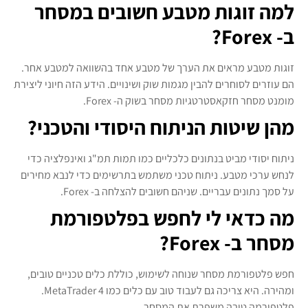
למה זוגות מטבע חשובים במסחר
ב- Forex?
זוגות מטבע מראים את הערך של מטבע אחד בהשוואה למטבע אחר.
הם עוזרים לסוחרים להבין מגמות שוק ושינויים. הידע הזה חיוני ליצירת
מומנט מסחר חזקאסטרטגיות מסחר בשוק ה- Forex.
מהן שיטות הניתוח היסודי והטכני?
ניתוח יסודי מביט בנתונים כלכליים כמו תמות תמ"ג ואינפלציה כדי
לנחש ערכי מטבע. ניתוח טכני משתמש בתרשימים כדי לנבא מחירים
על סמך נתונים עבריים. שניהם חשובים להצלחה ב- Forex.
מה כדאי לי לחפש בפלטפורמת
מסחר ב- Forex?
חפש פלטפורמת מסחר שנוחה לשימוש, כוללת כלים טכניים טובים,
ומהירה. היא צריכה גם לעבוד טוב עם כלים כמו MetaTrader 4.
פלטפורמה טובה משפרת את המסחר.