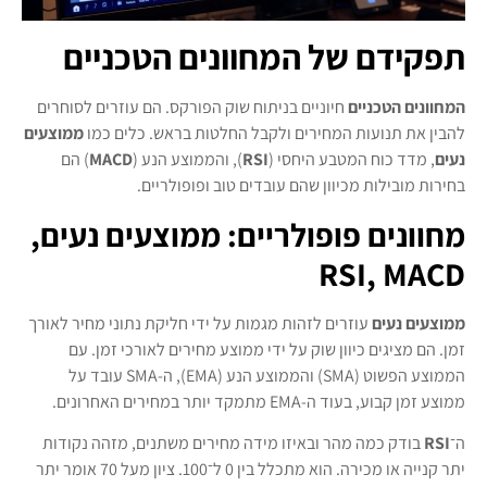
תפקידם של המחוונים הטכניים
המחוונים הטכניים
חיוניים בניתוח שוק הפורקס. הם עוזרים לסוחרים
להבין את תנועות המחירים ולקבל החלטות בראש. כלים כמו
ממוצעים
נעים
, מדד כוח המטבע היחסי (
RSI
), והממוצע הנע (
MACD
) הם
בחירות מובילות מכיוון שהם עובדים טוב ופופולריים.
מחוונים פופולריים: ממוצעים נעים,
RSI, MACD
ממוצעים נעים
עוזרים לזהות מגמות על ידי חליקת נתוני מחיר לאורך
זמן. הם מציגים כיוון שוק על ידי ממוצע מחירים לאורכי זמן. עם
הממוצע הפשוט (SMA) והממוצע הנע (EMA), ה-SMA עובד על
ממוצע זמן קבוע, בעוד ה-EMA מתמקד יותר במחירים האחרונים.
ה־
RSI
בודק כמה מהר ובאיזו מידה מחירים משתנים, מזהה נקודות
יתר קנייה או מכירה. הוא מתכלל בין 0 ל־100. ציון מעל 70 אומר יתר