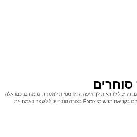
 סוחרים
ות מגמות שוק ושינויי מחירים. זה יכול להראות לך איפה ההזדמנויות למסחר. מומחים, כמו אלה
ב- Investopedia, מסכימים שידע כיצד לקרוא את התרשימים הללו הוא חיוני. זה מאפשר לך לנבא מה יעשו המחירים לאחר מכן. לכן, להתמקם בקריאת תרשימי Forex בצורה טובה יכול לשפר באמת את