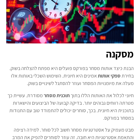
מסקנה
הבנת כיצד אותות מסחר בפורקס פועלים היא מפתח להצלחה בשוק.
בחירת
ספקי אותות
אמינים היא חיונית. השימוש השכלי באותות אלו
מעלה את מיומנויות המסחר ועוזר להסתגל לשינויים בשוק.
חיוני לכלול את האותות הללו בתוך
תוכנית מסחר
מסודרת. עשיית כך
מטרתה רווחים גבוהים יותר. בדיקה קבועה של הביצועים והישארות
בתוכנית היא חיונית. בכך, סוחרים יכולים להתמודד טוב עם התנודות
במסחר בפורקס.
מבט מעמיק על אסטרטגיות מסחר חשוב לכל סוחר. למידה רציפה
והתאמת אסטרטגיות היא חובה. זה עוזר לסוחרים להפיק את המרב