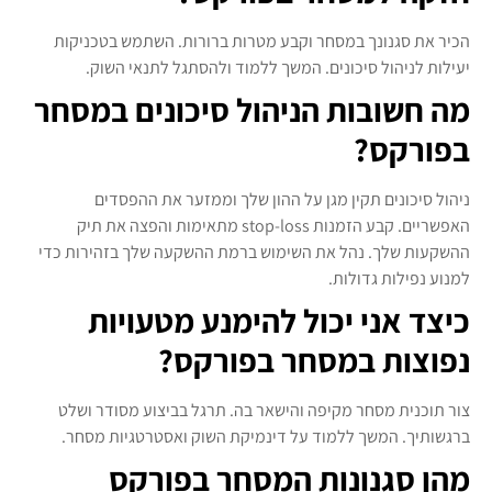
הכיר את סגנונך במסחר וקבע מטרות ברורות. השתמש בטכניקות
יעילות לניהול סיכונים. המשך ללמוד ולהסתגל לתנאי השוק.
מה חשובות הניהול סיכונים במסחר
בפורקס?
ניהול סיכונים תקין מגן על ההון שלך וממזער את ההפסדים
האפשריים. קבע הזמנות stop-loss מתאימות והפצה את תיק
ההשקעות שלך. נהל את השימוש ברמת ההשקעה שלך בזהירות כדי
למנוע נפילות גדולות.
כיצד אני יכול להימנע מטעויות
נפוצות במסחר בפורקס?
צור תוכנית מסחר מקיפה והישאר בה. תרגל בביצוע מסודר ושלט
ברגשותיך. המשך ללמוד על דינמיקת השוק ואסטרטגיות מסחר.
מהן סגנונות המסחר בפורקס