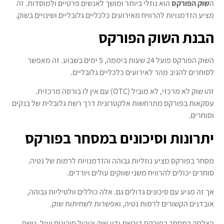
ה
שוק הפורקס
הוא נוזלי ביותר ומושך לאנשים פרטיים ולמוסדות. זה
מציע הזדמנויות להרוויח מאירועים כלכליים גלובליים ושינויים בשוק.
הבנת השוק הפורקס
השוק הפורקס פועל 24 שעות ביממה, 5 ימים בשבוע. זה מאפשר
לסוחרים להגיב מהר לאירועים כלכליים גלובליים.
זהו שוק לא מרכזי, לא מוביל (OTC) עם אין לו בורסה מרכזית.
עסקאות בפורקס מתרחשות אלקטרונית דרך רשת גלובלית של בנקים
וסוחרים.
יתרונות וסיכונים במסחר בפורקס
מסחר בפורקס מציע נוזליות גבוהה והזדמנויות לרמות של נטיה.
סוחרים יכולים להרוויח משני שווקים עולים ויורדים.
אך זה מגיע עם סיכונים גדולים גם. אלה כוללים וולטיליות גבוהה,
אובדנים הקשורים לרמות נטיה, ואפשרות לשחיתות שוק.
הצלחה במסחר בפורקס דורשת ידע שוק וניהול סיכונים יעיל. גישת