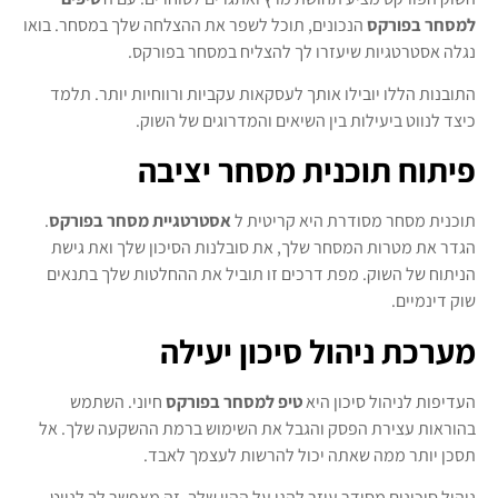
למסחר בפורקס
הנכונים, תוכל לשפר את ההצלחה שלך במסחר. בואו
נגלה אסטרטגיות שיעזרו לך להצליח במסחר בפורקס.
התובנות הללו יובילו אותך לעסקאות עקביות ורווחיות יותר. תלמד
כיצד לנווט ביעילות בין השיאים והמדרוגים של השוק.
פיתוח תוכנית מסחר יציבה
תוכנית מסחר מסודרת היא קריטית ל
אסטרטגיית מסחר בפורקס
.
הגדר את מטרות המסחר שלך, את סובלנות הסיכון שלך ואת גישת
הניתוח של השוק. מפת דרכים זו תוביל את ההחלטות שלך בתנאים
שוק דינמיים.
מערכת ניהול סיכון יעילה
העדיפות לניהול סיכון היא
טיפ למסחר בפורקס
חיוני. השתמש
בהוראות עצירת הפסק והגבל את השימוש ברמת ההשקעה שלך. אל
תסכן יותר ממה שאתה יכול להרשות לעצמך לאבד.
ניהול סיכונים מסודר עוזר להגן על ההון שלך. זה מאפשר לך לנווט