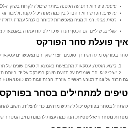
פיפס:
פיפ הוא התנועה הקטנה ביותר שיכולה לקרות בשוק ה-FOREX. זהו שינוי בספרות הרביעית ברוב הזוגות.
פרשים:
הפרש הוא ההבדל בין כמה אתה יכול לקנות ולמכור זוג 
רמות מניה:
רמות מניה מאפשרות לסוחרים לנהל עמדה גדולה עם ס
שוליים:
שוליים הם הכסף הנדרש כדי לפתוח עמדה באמצעות מנייה
איך פועלת סחר הפורקס
סחר בפורקס מתרחש דרך סוכנים ויוצרי שוק. הם מאפשרים עסקאות. כ
ביצוע הזמנה:
עסקאות מתבצעות באמצעות סוגים שונים של הזמנו
יוצרי שוק:
הם שומרים על תנועת השוק בפורקס על ידי היותם תמי
גם הבנה על זוגות מטבע ראשיים עוזרת. הבנת זוגות כמו EUR/USD היא חיונית. הן מציגות את היחס בין כלכלות גדולות. זהו חלק מרכזי באסטרטגיות מסחר טובות.
טיפים למתחילים בסחר בפורקס
להתחיל בסחר בפורקס יכול להרגיש מדהים. כדי להצליח, חשוב להתמ
מטרות מסחר ריאליסטיות
. הנה כמה עצות להכוונת נתיב המסחר של