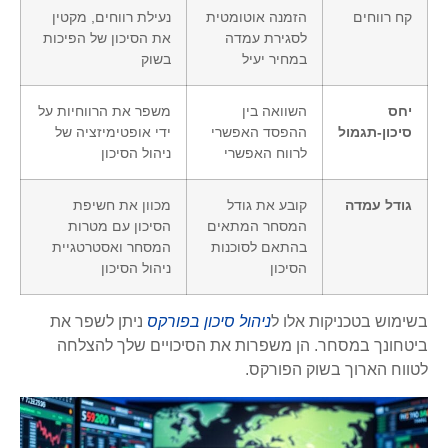
קח רווחים
הזמנה אוטומטית
נעילת רווחים, מקטין
לסגירת עמדה
את הסיכון של הפיכות
במחיר יעיל
בשוק
יחס
השוואה בין
משפר את הרווחיות על
סיכון-תגמול
ההפסד האפשרי
ידי אופטימיזציה של
לרווח האפשרי
ניהול הסיכון
גודל עמדה
קובע את גודל
מכוון את חשיפת
המסחר המתאים
הסיכון עם מטרות
בהתאם לסוכנות
המסחר ואסטרטגיית
הסיכון
ניהול הסיכון
בשימוש בטכניקות אלו ל
ניהול סיכון בפורקס
ניתן לשפר את
ביטחונך במסחר. הן משפרות את הסיכויים שלך להצלחה
לטווח הארוך בשוק הפורקס.