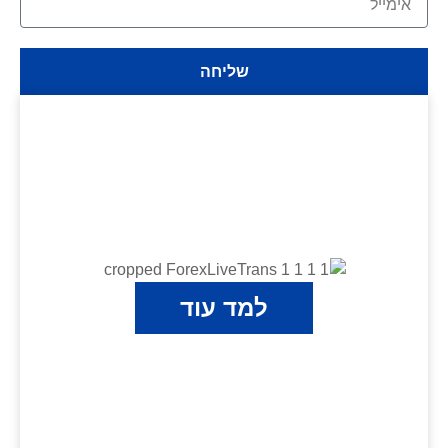
שליחה
למד עוד