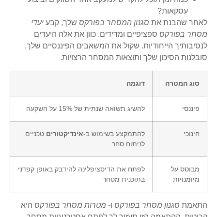
עסקאות?
לאחר שהבנת את
סגנון המסחר בפורקס
שלך, קבע
יעדי
מסחר בפורקס
ספציפיים ומדידים. כוון את אלה היעדים
לנסיבותיך הייחודיות. שקול את המשאבים הפיננסיים שלך,
סובלנות הסיכון שלך ותוצאות המסחר הרצויות.
סוג המטרה
דוגמה
פיננסי
להשיג תשואה שנתית של 15% על השקעה
חינוכי
להתמקצע בשימוש ב-
אינדיקטורים
טכניים
לניתוח סחר
מבוסס על
לפתח את הדיסציפלינה להידבק באופן קפדני
מיומנויות
בתוכנית מסחר
התאמת
סגנון מסחר בפורקס
ו-
מטרות מסחר בפורקס
היא
קריטית. ההתאמה הזו תעזור לך לפתח אסטרטגיית מסחר