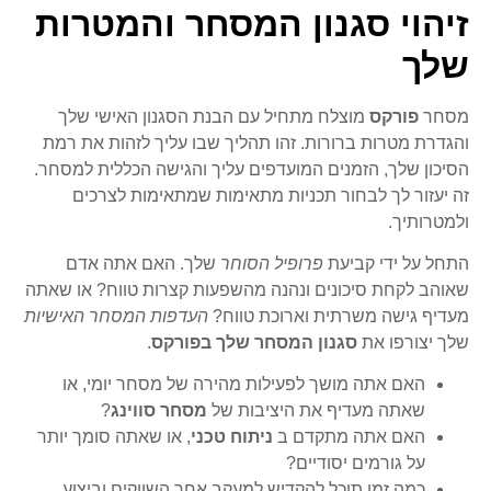
זיהוי סגנון המסחר והמטרות
שלך
מסחר
פורקס
מוצלח מתחיל עם הבנת הסגנון האישי שלך
והגדרת מטרות ברורות. זהו תהליך שבו עליך לזהות את רמת
הסיכון שלך, הזמנים המועדפים עליך והגישה הכללית למסחר.
זה יעזור לך לבחור תכניות מתאימות שמתאימות לצרכים
ולמטרותיך.
התחל על ידי קביעת
פרופיל הסוחר
שלך. האם אתה אדם
שאוהב לקחת סיכונים ונהנה מהשפעות קצרות טווח? או שאתה
מעדיף גישה משרתית וארוכת טווח?
העדפות המסחר האישיות
שלך יצורפו את
סגנון המסחר שלך בפורקס
.
האם אתה מושך לפעילות מהירה של מסחר יומי, או
שאתה מעדיף את היציבות של
מסחר סווינג
?
האם אתה מתקדם ב
ניתוח טכני
, או שאתה סומך יותר
על גורמים יסודיים?
כמה זמן תוכל להקדיש למעקב אחר השווקים וביצוע