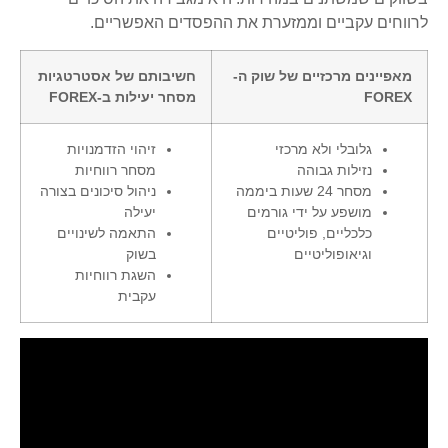
לרווחים עקביים וממזערת את ההפסדים האפשריים.
מאפיינים מרכזיים של שוק ה-
חשיבותם של אסטרטגיות
FOREX
מסחר יעילות ב-FOREX
גלובלי ולא מרכזי
זיהוי הזדמנויות
נזילות גבוהה
מסחר רווחיות
מסחר 24 שעות ביממה
ניהול סיכונים בצורה
מושפע על ידי גורמים
יעילה
כלכליים, פוליטיים
התאמה לשינויים
וגיאופוליטיים
בשוק
השגת רווחיות
עקבית