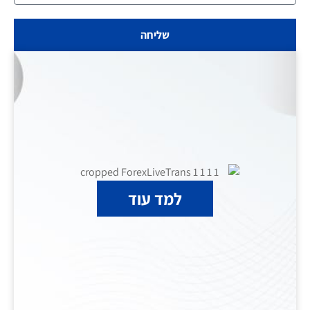
שליחה
למד עוד