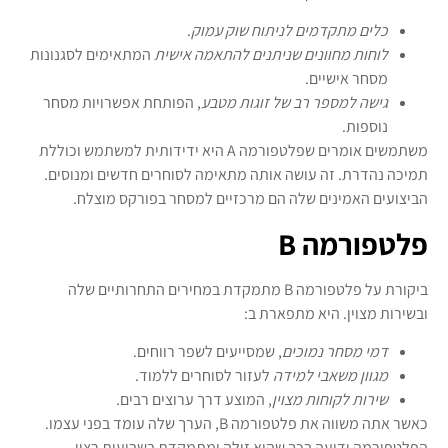
כלים מתקדמים לניתוח שוק עמוק
.
לוחות מחוונים שניתנים להתאמה אישית
המתאימים לסגנונות
מסחר אישיים.
גישה למספר רב של זוגות מטבע
, הפותחת אפשרויות מסחר
נוספות.
משתמשים אומרים שפלטפורמה A היא ידידותית למשתמש וכוללת
תמיכה נהדרת. זה עושה אותה מתאימה לסוחרים חדשים ומנוסים.
הביצועים האמינים שלה הם מרכזיים למסחר בפורקס מוצלח.
פלטפורמה B
ביקורת על פלטפורמה B מתמקדת במחירים התחרותיים שלה
ובשירות מצוין. היא מתפארת ב:
דמי מסחר נמוכים
, שמסייעים לשפר רווחים.
מגוון משאבי למידה
לעזור לסוחרים ללמוד.
שירות לקוחות מצוין
, המוצע דרך ערוצים רבים.
כאשר אתה משווה את פלטפורמה B, הערך שלה עומד בפני עצמו.
הפלטפורמה ידועה בכך שהיא זולה ומתמקדת בשביעות רצון