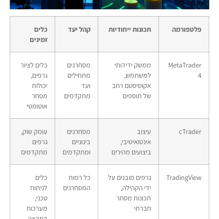
פלטפורמה
תכונות ייחודיות
קהל יעד
כלים
זמינים
MetaTrader
ממשק ידידותי
מסחרנים
כלים לציור
4
למשתמש,
מתחילים
גרפים,
אקוסיסטם רחב
ועד
יכולות
של תוספים
מתקדמים
מסחר
אוטומטי
cTrader
עיצוב
מסחרנים
עומק שוק,
אינטואיטיבי,
בינוניים
גרפים
ביצועים מהירים
ומתקדמים
מתקדמים
TradingView
גרפים מובנים על
כל רמות
כלים
ידי הקהילה,
המסחרנים
לניתוח
תכונות מסחר
טכני,
חברתי
מערכות
התראה