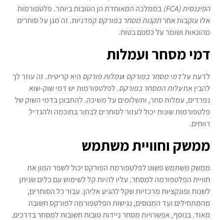
הפיננסית (FCA)
בממלכה המאוחדת הן הטובות ביותר. פלטפורמות
אלו עוקבות אחר
תקנות מסחר בפורקס
קפדניות. זה מגן על סוחרים
מהונאות ושומר על כספם בטוח.
דמי מסחר ועמלות
לדעת על
דמי מסחר בפורקס
ו
עמלות פורקס
היא קריטית. זה עוזר לך
להבין את
עלות המסחר בפורקס
. לפלטפורמות יש דמי שוק-שוא
נפרדים, עמלות סחר, ותשלומים על משיכה. להתבונן בדמי השוק של
פלטפורמות שונות יכול לעזור לסוחרים לבחור בחוכמה ולהגדיל
רווחים.
ממשק וחוויית משתמש
ממשק משתמש פשוט לפלטפורמת הפורקס יכול לשפר המון את
חוויית הפלטפורמה למסחר. עליו להיות קל לשימוש עם כלים שניתן
לשנות ופונקציות מרכזיות שקל להגיע אליהן. עבור כל הסוחרים,
מהמתחילים ועד המנוסים, נגישות הפלטפורמה לפורקס חשובה
מאוד. בנוסף, אפשרויות מסחר ניידות טובות חשובות למסחר בדרכים.