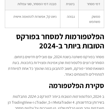
דמי מסחר
בינונית
מבנה דמי המסחר, סוגי עמלות
ממשק
גבוהה
ניווט קל, אפשרות להתאמה אישית
משתמש
הפלטפורמות למסחר בפורקס
הטובות ביותר ב-2024
מסחר בפורקס משתנה בשנת 2024, עם מובילים חדשים בתחום.
הסוחרים רוצים פלטפורמות שהן אמינות ומצוידות בתכונות. בעת
השוואת
סוחרי פורקס
, חשוב להתבונן במה שהופך כל אחת למיוחדת
למתחילים ולמומחים כאחד.
סקירת הפלטפורמה
ב-2024,
הפלטפורמות הטובות ביותר לפורקס ב-2024
מתבלטות
בשירותן ובחדשנותן. MetaTrader 4 ו-5, cTrader ו-TradingView הן
מועדפות עקב מגוון הכלים שלהן. הן מוערכות על עלויות מסחר