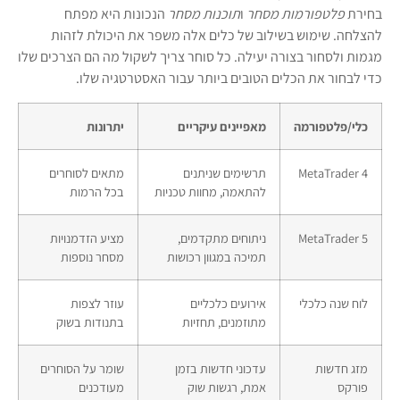
בחירת
פלטפורמות מסחר
ו
תוכנות מסחר
הנכונות היא מפתח
להצלחה. שימוש בשילוב של כלים אלה משפר את היכולת לזהות
מגמות ולסחור בצורה יעילה. כל סוחר צריך לשקול מה הם הצרכים שלו
כדי לבחור את הכלים הטובים ביותר עבור האסטרטגיה שלו.
כלי/פלטפורמה
מאפיינים עיקריים
יתרונות
MetaTrader 4
תרשימים שניתנים
מתאים לסוחרים
להתאמה, מחוות טכניות
בכל הרמות
MetaTrader 5
ניתוחים מתקדמים,
מציע הזדמנויות
תמיכה במגוון רכושות
מסחר נוספות
לוח שנה כלכלי
אירועים כלכליים
עוזר לצפות
מתוזמנים, תחזיות
בתנודות בשוק
מזג חדשות
עדכוני חדשות בזמן
שומר על הסוחרים
פורקס
אמת, רגשות שוק
מעודכנים