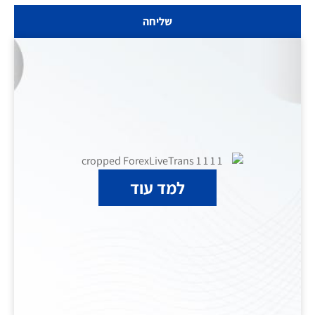
שליחה
למד עוד