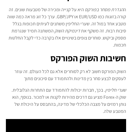
ה
הגדרת מסחר בפורקס
היא על קנייה ומכירה של מטבעות שונים. זה
קורה בזוגות כמו EUR/USD או GBP/JPY. ערך כל זוג מראה כמה שווה
מטבע אחד במול זה. שערי החליפין משתנים לעיתים תכופות בגלל
סיבות רבות. זה משקף את
דינמיקת השוק
המשתנה תמיד שנגרמת
מספק וביקוש. סוחרים צופים בשינויים אלו בקרבה כדי לקבל החלטות
חכמות.
חשיבות השוק הפורקס
השוק הפורקס חשוב לא רק לסוחרים אלא גם לכל העולם. זה עוזר
לעסקים לבצע סחר בין מדינות ולהתמודד עם סיכונים מתוך
שערי חליפין
. בכך, חברות יכולות להתמודד עם התחרות הגלובלית.
שוק ה-Forex מציע גם דרכים מהירות לקנות או למכור. בנוסף, הוא
נותן רמזים על מצבה הכלכלי של מדינה, בהתבסס על היכולת של
המטבע שלה.