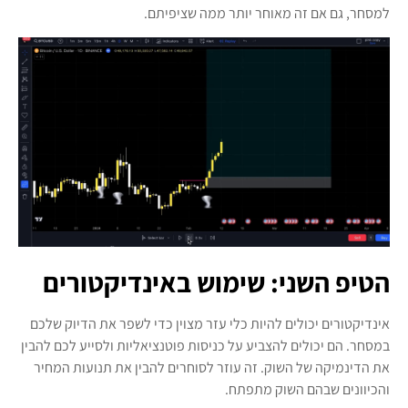
למסחר, גם אם זה מאוחר יותר ממה שציפיתם.
הטיפ השני: שימוש באינדיקטורים
אינדיקטורים יכולים להיות כלי עזר מצוין כדי לשפר את הדיוק שלכם
במסחר. הם יכולים להצביע על כניסות פוטנציאליות ולסייע לכם להבין
את הדינמיקה של השוק. זה עוזר לסוחרים להבין את תנועות המחיר
והכיוונים שבהם השוק מתפתח.