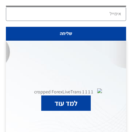
שליחה
למד עוד