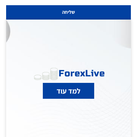
שליחה
למד עוד