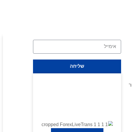
שליחה
ר