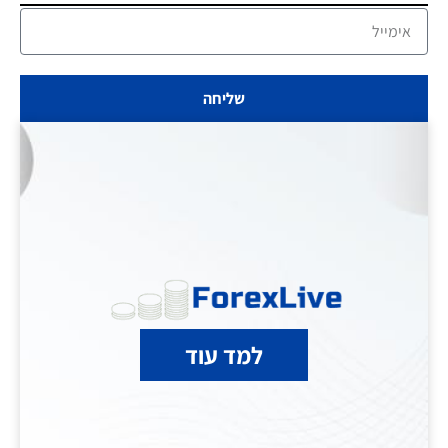
שליחה
למד עוד