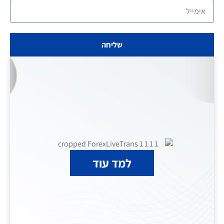
שליחה
למד עוד