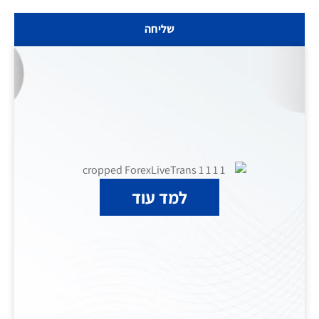
שליחה
למד עוד