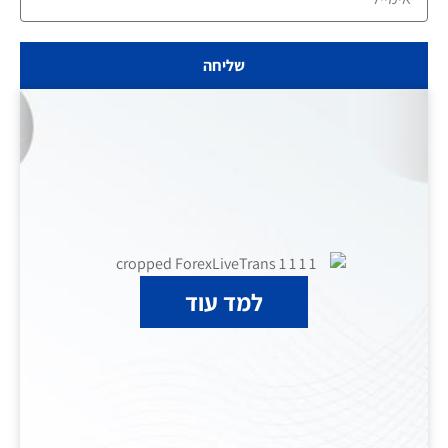
שליחה
למד עוד