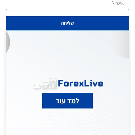
שליחה
למד עוד