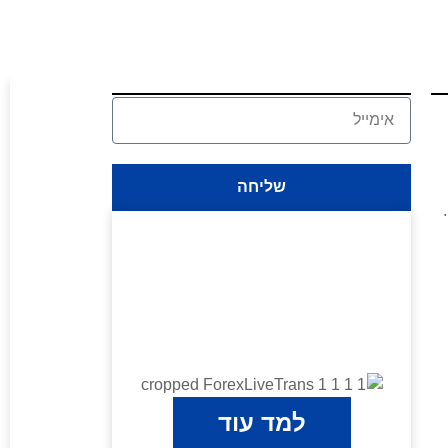
שליחה
למד עוד