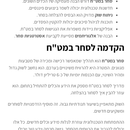
סחר במט"ח
דורש הבנה מעמיקה של הכלים השונים.
חדשנות טכנולוגית יכולה לשפר ביצועים פיננסיים.
ניתוח שוק
מדויק הוא הבסיס להצלחה בסחר.
תוכנות לניהול סיכונים יכולות להקטין הפסדים.
אפליקציות ניידות משפרות את הנגישות לסחר במט"ח.
הבנה של
אלגוריתמים
מסייעת לקביעת
אסטרטגיות סחר
.
הקדמה לסחר במט"ח
סחר במט"ח
הוא תהליך שמאפשר רכישה ומכירה של מטבעות
מגוונים. המטרה היא להרוויח משינויים בערכם. הוא נחשב לשוק גדול
ומהיר השינוי, עם הכנסות יומיות של כ-6 טריליון דולר.
מדריך לסחר במט"ח מספק את הידע והכלים להתחיל בתחום. הוא
עוזר להבין איך לסחור בהצלחה.
השוק מתאפיין בשיעור תנודתיות גבוה. זה מוסיף הזדמנויות לסוחרים
ומשקיעים חדשים.
ההתפתחות הטכנולוגית עוזרת לגלות מידע וכלים חדשים. כל אלו
יכולים להגביר את הרווחים מהסחר. גישה חכמה וידע טוב יובילו