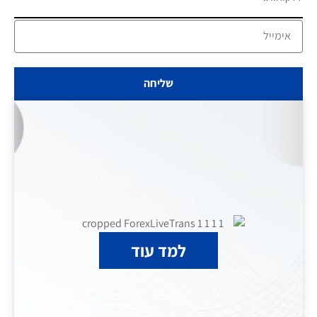
שליחה
למד עוד