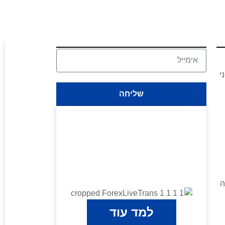
י
שליחה
ה
למד עוד