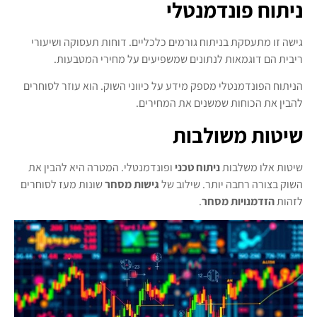
ניתוח פונדמנטלי
גישה זו מתעסקת בניתוח גורמים כלכליים. דוחות תעסוקה ושיעורי
ריבית הם דוגמאות לנתונים שמשפיעים על מחירי המטבעות.
הניתוח הפונדמנטלי מספק מידע על כיווני השוק. הוא עוזר לסוחרים
להבין את הכוחות שמשנים את המחירים.
שיטות משולבות
שיטות אלו משלבות
ניתוח טכני
ופונדמנטלי. המטרה היא להבין את
השוק בצורה רחבה יותר. שילוב של
גישות מסחר
שונות מעז לסוחרים
לזהות
הזדמנויות מסחר
.