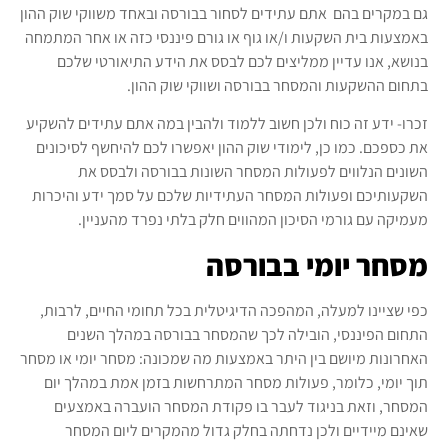
גם במקרים בהם אתם עתידים לסחור בבורסה ובאחד משווקי שוק ההון
באמצעות בית השקעות ו/או גוף או גורם פיננסי כזה או אחר המתמחה
בנושא, אנו עדיין ממליצים לכם לבסס את הידע התיאורטי שלכם
בתחום ההשקעות והמסחר בבורסה ושווקי שוק ההון.
זכרו- ידע זה כוח ולכן חשוב ללמוד ולהבין במה אתם עתידים להשקיע
את כספכם. כמו כן, לימודי שוק ההון יאפשרו לכם להיחשף לסיכונים
השונים הנלווים לפעולות המסחר השונות בבורסה ולבסס את
השקעותיכם ופעולות המסחר העתידיות שלכם על סמך ידע והיכרות
מעמיקה עם גורמי הסיכון המהווים חלק בלתי נפרד מהעניין.
מסחר יומי בבורסה
כפי שציינו למעלה, המהפכה הדיגיטלית בכל תחומי החיים, לרבות,
התחום הפיננסי, הובילה לכך שהמסחר בבורסה במהלך השנים
האחרונות מיושם בין היתר באמצעות מה שמכונה: מסחר יומי או מסחר
תוך יומי, כלומר, פעולות מסחר המתרחשות בזמן אמת במהלך יום
המסחר, וזאת בניגוד לעבר בו פקודת המסחר הועברה באמצעים
שאינם מיידיים ולכן נדחתה בחלק גדול מהמקרים ליום המסחר